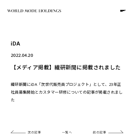
iDA
JP
/
EN
2022.04.20
【メディア掲載】繊研新聞に掲載されました
HOME
繊研新聞にiDA「次世代販売員プロジェクト」として、23年正
ABOUT
社員募集開始とカスタマー研修についての記事が掲載されまし
た
COMPANY
GROUP
RECRUIT
NEWS
WORKS
次の記事
一覧へ
前の記事