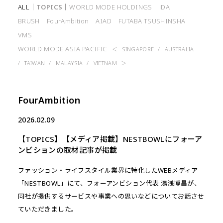
PROJECTS
INTERVIEW
ALL
TOPICS
WORLD MODE HOLDINGS
iDA
BRUSH
FourAmbition
AIAD
FUTABA TSUSHINSHA
GLOBAL
VMS
SUSTAINABILITY
WORLD MODE ASIA PACIFIC
SINGAPORE
AUSTRALIA
TAIWAN
MALAYSIA
VIETNAM
CONTACT
FourAmbition
2026.02.09
【TOPICS】【メディア掲載】NESTBOWLにフォーア
ンビションの取材記事が掲載
ファッション・ライフスタイル業界に特化したWEBメディア
「NESTBOWL」にて、フォーアンビション代表 湯浅博昌が、
同社が提供するサービスや事業への思いなどについてお話させ
ていただきました。