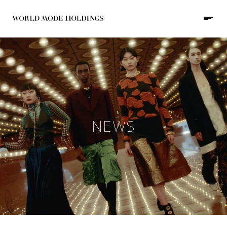
JP
/
EN
NEWS
HOME
ABOUT
COMPANY
GROUP
RECRUIT
NEWS
WORKS